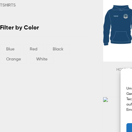
TSHIRTS
Filter by Color
Blue
Red
Black
Orange
White
,
HOSEN
Um 
Ger
Tec
auf
Ein
Tan